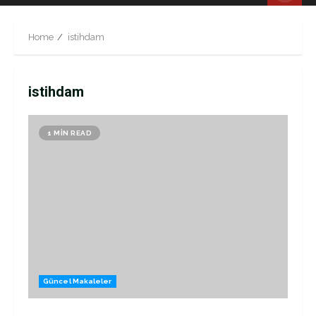
Menu
Home
istihdam
istihdam
1 MIN READ
Güncel Makaleler