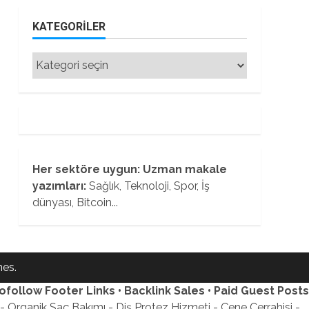
KATEGORILER
Kategoriler
Her sektöre uygun: Uzman makale
yazımları:
Sağlık, Teknoloji, Spor, İş
dünyası, Bitcoin...
es.
ofollow Footer Links • Backlink Sales • Paid Guest Posts
 Organik Saç Bakımı - Diş Protez Hizmeti - Çene Cerrahisi -