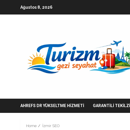
Skip
Ağustos 8, 2026
to
content
AHREFS DR YÜKSELTME HIZMETI
GARANTILI TEKILZ
Home
İzmir SEO