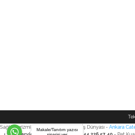
Tek
Sağlık Turizmi Reklam Ajansı - Gezi - İş Dünyası -
Ankara Cate
Makale/Tanıtım yazısı
• SEO Services • WhatsApp: +90 544 226 57 40
- Pet Kua
siparişi ver