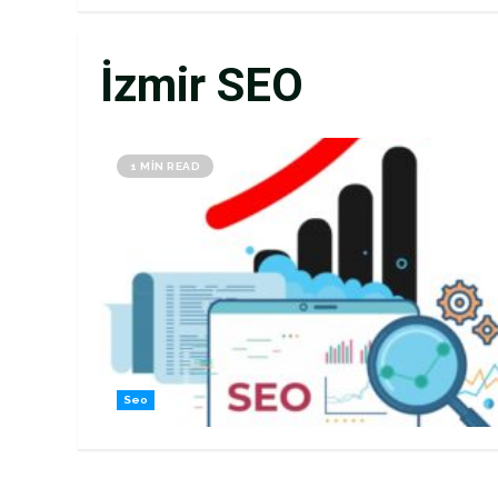
İzmir SEO
1 MIN READ
Seo