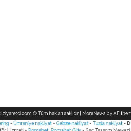
ilziyaretci.com © Tüm hakları saklıdır
|
MoreNews
by AF them
ring
-
Ümraniye nakliyat
-
Gebze nakliyat
-
Tuzla nakliyat
-
D
för Hizmeti -
Romabet, Romabet Giriş
- Saç Tasarım Merkezi -