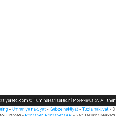
ilziyaretci.com © Tüm hakları saklıdır
|
MoreNews
by AF them
ring
-
Ümraniye nakliyat
-
Gebze nakliyat
-
Tuzla nakliyat
-
D
för Hizmeti -
Romabet, Romabet Giriş
- Saç Tasarım Merkezi -