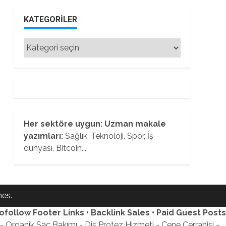
KATEGORILER
Kategoriler
Her sektöre uygun: Uzman makale
yazımları:
Sağlık, Teknoloji, Spor, İş
dünyası, Bitcoin...
es.
ofollow Footer Links • Backlink Sales • Paid Guest Posts
 Organik Saç Bakımı - Diş Protez Hizmeti - Çene Cerrahisi -