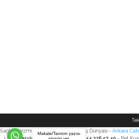
Tek
Sağlık Turizmi Reklam Ajansı - Gezi - İş Dünyası -
Ankara Cate
Makale/Tanıtım yazısı
• SEO Services • WhatsApp: +90 544 226 57 40
- Pet Kua
siparişi ver