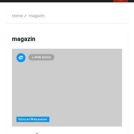
Menu
Home
magazin
magazin
1 MIN READ
Güncel Makaleler