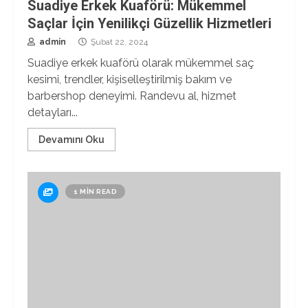
Suadiye Erkek Kuaförü: Mükemmel
Saçlar İçin Yenilikçi Güzellik Hizmetleri
admin
Şubat 22, 2024
Suadiye erkek kuaförü olarak mükemmel saç
kesimi, trendler, kişiselleştirilmiş bakım ve
barbershop deneyimi. Randevu al, hizmet
detayları...
Devamını Oku
1 MIN READ