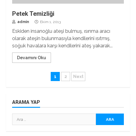
Petek Temizliği
admin
Ekim 1, 2013
Eskiden insanoğlu ateşi bulmuş, ısınma aracı
olarak ateşin bulunmasıyla kendilerini ısıtmış,
soğuk havalara karşı kendilerini ateş yakarak...
Devamını Oku
Yazı
1
2
Next
sayfalaması
ARAMA YAP
Arama: