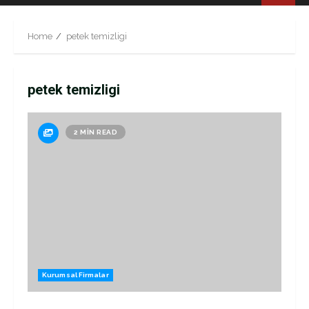
Menu
Home
petek temizligi
petek temizligi
2 MIN READ
Kurumsal Firmalar