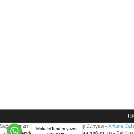
Tek
Sağlık Turizmi Reklam Ajansı - Gezi - İş Dünyası -
Ankara Cate
Makale/Tanıtım yazısı
• SEO Services • WhatsApp: +90 544 226 57 40
- Pet Kua
siparişi ver