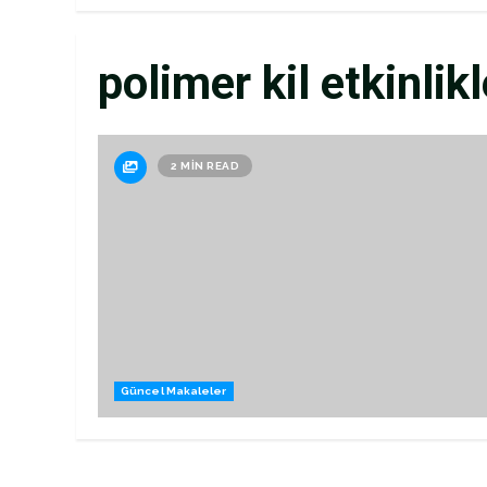
polimer kil etkinlikl
2 MIN READ
Güncel Makaleler