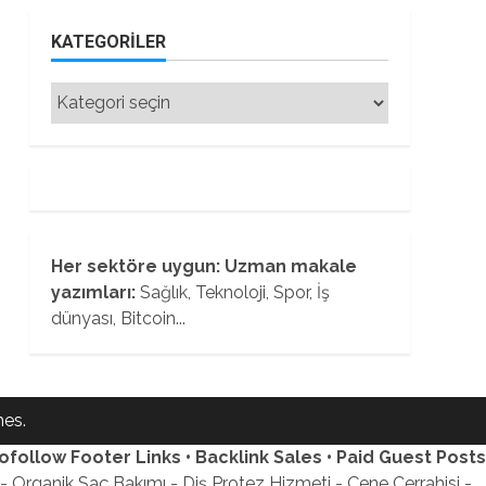
KATEGORILER
Kategoriler
Her sektöre uygun: Uzman makale
yazımları:
Sağlık, Teknoloji, Spor, İş
dünyası, Bitcoin...
es.
ofollow Footer Links • Backlink Sales • Paid Guest Posts
 Organik Saç Bakımı - Diş Protez Hizmeti - Çene Cerrahisi -