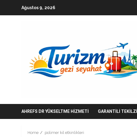
Skip
Ağustos 9, 2026
to
content
AHREFS DR YÜKSELTME HIZMETI
GARANTILI TEKILZ
Home
polimer kil etkinlikleri