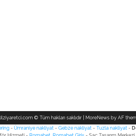
ilziyaretci.com © Tüm hakları saklıdır
|
MoreNews
by AF them
ring
-
Ümraniye nakliyat
-
Gebze nakliyat
-
Tuzla nakliyat
-
D
för Hizmeti -
Romabet, Romabet Giriş
- Saç Tasarım Merkezi -