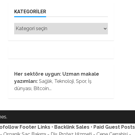
KATEGORILER
Kategoriler
Her sektöre uygun: Uzman makale
yazımları:
Sağlık, Teknoloji, Spor, İş
dünyası, Bitcoin...
es.
ofollow Footer Links • Backlink Sales • Paid Guest Posts
 Organik Saç Bakımı - Diş Protez Hizmeti - Çene Cerrahisi -