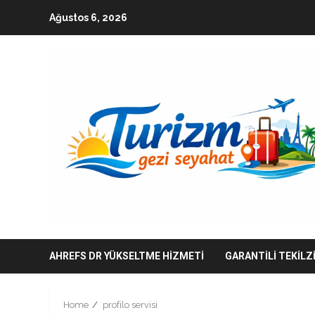
Skip
Ağustos 6, 2026
to
content
AHREFS DR YÜKSELTME HIZMETI
GARANTILI TEKILZ
Home
profilo servisi