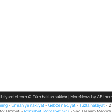
ilziyaretci.com © Tüm hakları saklıdır
|
MoreNews
by AF them
ring
-
Ümraniye nakliyat
-
Gebze nakliyat
-
Tuzla nakliyat
-
D
för Hizmeti -
Romabet, Romabet Giriş
- Saç Tasarım Merkezi -