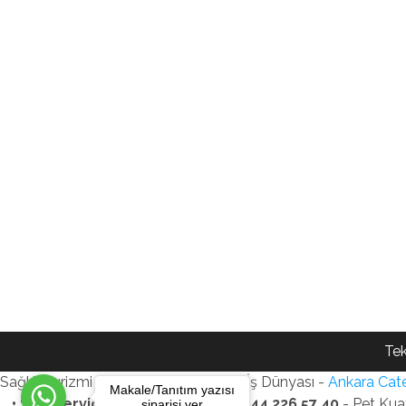
Tek
Sağlık Turizmi Reklam Ajansı - Gezi - İş Dünyası -
Ankara Cate
Makale/Tanıtım yazısı
• SEO Services • WhatsApp: +90 544 226 57 40
- Pet Kua
siparişi ver