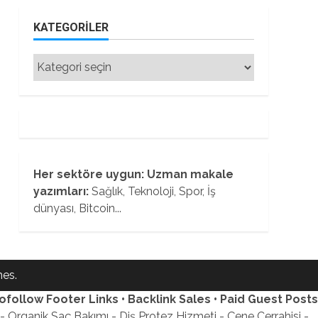
KATEGORILER
Kategoriler
Her sektöre uygun: Uzman makale
yazımları:
Sağlık, Teknoloji, Spor, İş
dünyası, Bitcoin...
es.
ofollow Footer Links • Backlink Sales • Paid Guest Posts
 Organik Saç Bakımı - Diş Protez Hizmeti - Çene Cerrahisi -