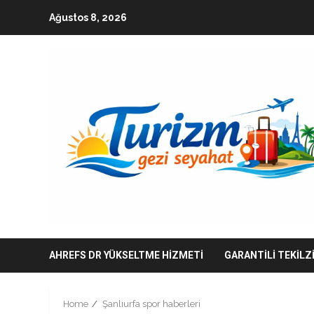
Skip
Ağustos 8, 2026
to
content
AHREFS DR YÜKSELTME HIZMETI
GARANTILI TEKILZ
Home
Şanlıurfa spor haberleri