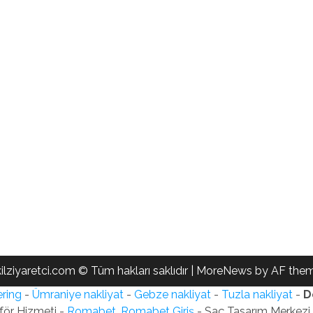
ilziyaretci.com © Tüm hakları saklıdır
|
MoreNews
by AF them
ring
-
Ümraniye nakliyat
-
Gebze nakliyat
-
Tuzla nakliyat
-
D
för Hizmeti -
Romabet, Romabet Giriş
- Saç Tasarım Merkezi -