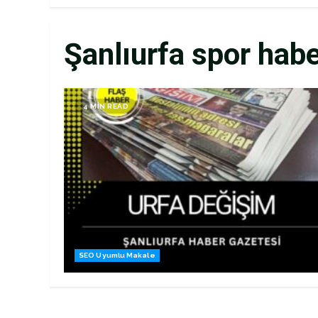
Şanlıurfa spor habe
4 MIN READ
SEO Uyumlu Makale