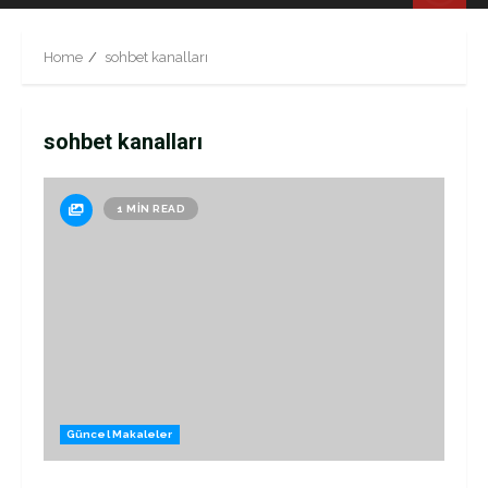
Menu
Home
sohbet kanalları
sohbet kanalları
1 MIN READ
Güncel Makaleler