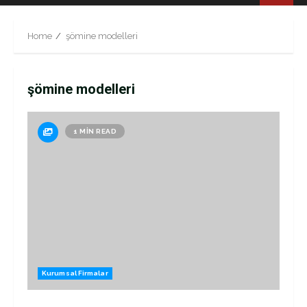
Menu
Home
şömine modelleri
şömine modelleri
1 MIN READ
Kurumsal Firmalar