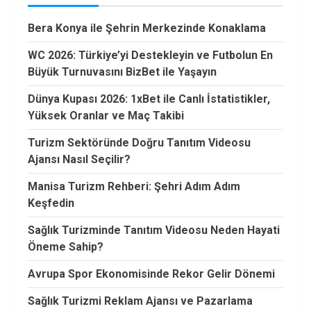
Bera Konya ile Şehrin Merkezinde Konaklama
WC 2026: Türkiye’yi Destekleyin ve Futbolun En
Büyük Turnuvasını BizBet ile Yaşayın
Dünya Kupası 2026: 1xBet ile Canlı İstatistikler,
Yüksek Oranlar ve Maç Takibi
Turizm Sektöründe Doğru Tanıtım Videosu
Ajansı Nasıl Seçilir?
Manisa Turizm Rehberi: Şehri Adım Adım
Keşfedin
Sağlık Turizminde Tanıtım Videosu Neden Hayati
Öneme Sahip?
Avrupa Spor Ekonomisinde Rekor Gelir Dönemi
Sağlık Turizmi Reklam Ajansı ve Pazarlama