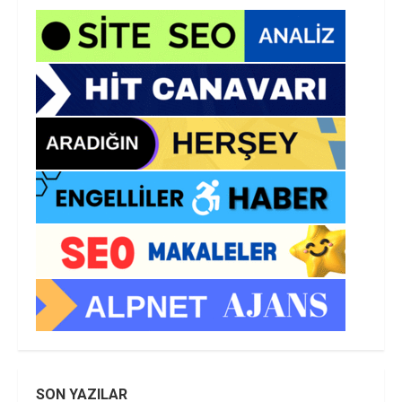
SON YAZILAR