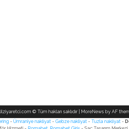
ilziyaretci.com © Tüm hakları saklıdır
|
MoreNews
by AF them
ring
-
Ümraniye nakliyat
-
Gebze nakliyat
-
Tuzla nakliyat
-
D
för Hizmeti -
Romabet, Romabet Giriş
- Saç Tasarım Merkezi -