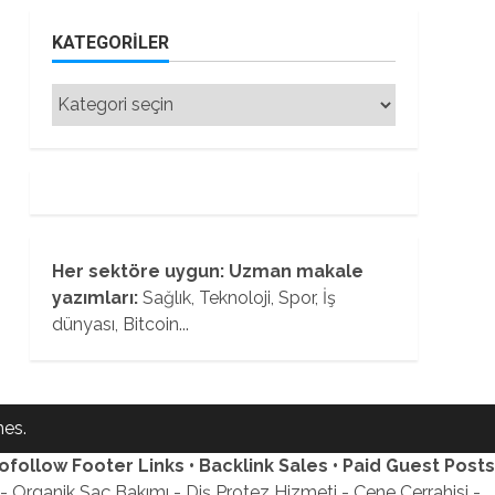
KATEGORILER
Kategoriler
Her sektöre uygun: Uzman makale
yazımları:
Sağlık, Teknoloji, Spor, İş
dünyası, Bitcoin...
es.
ofollow Footer Links • Backlink Sales • Paid Guest Posts
 Organik Saç Bakımı - Diş Protez Hizmeti - Çene Cerrahisi -