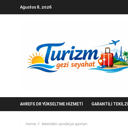
Skip
Ağustos 8, 2026
to
content
AHREFS DR YÜKSELTME HIZMETI
GARANTILI TEKILZ
Home
tekerlekli sandalye sporları