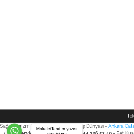
Tek
Sağlık Turizmi Reklam Ajansı - Gezi - İş Dünyası -
Ankara Cate
Makale/Tanıtım yazısı
• SEO Services • WhatsApp: +90 544 226 57 40
- Pet Kua
siparişi ver