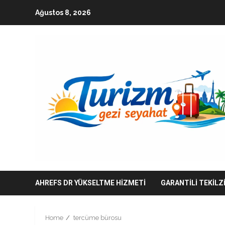
Skip
Ağustos 8, 2026
to
content
AHREFS DR YÜKSELTME HIZMETI
GARANTILI TEKILZ
Home
tercüme bürosu