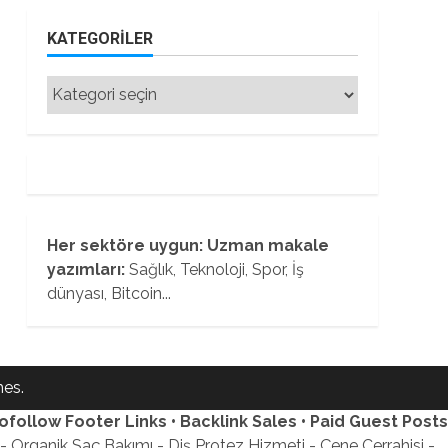
KATEGORILER
Kategoriler
Her sektöre uygun: Uzman makale
yazımları:
Sağlık, Teknoloji, Spor, İş
dünyası, Bitcoin...
es.
ofollow Footer Links • Backlink Sales • Paid Guest Posts
 Organik Saç Bakımı - Diş Protez Hizmeti - Çene Cerrahisi -