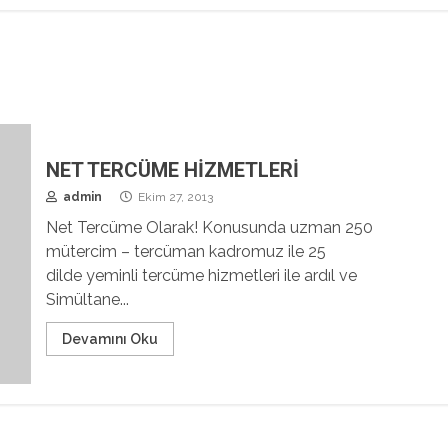
NET TERCÜME HİZMETLERİ
admin
Ekim 27, 2013
Net Tercüme Olarak! Konusunda uzman 250
mütercim – tercüman kadromuz ile 25
dilde yeminli tercüme hizmetleri ile ardıl ve
Simültane...
Devamını Oku