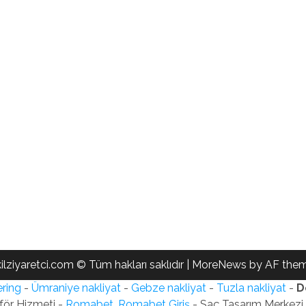
ilziyaretci.com © Tüm hakları saklıdır
|
MoreNews
by AF them
ring
-
Ümraniye nakliyat
-
Gebze nakliyat
-
Tuzla nakliyat
-
D
för Hizmeti -
Romabet, Romabet Giriş
- Saç Tasarım Merkezi -