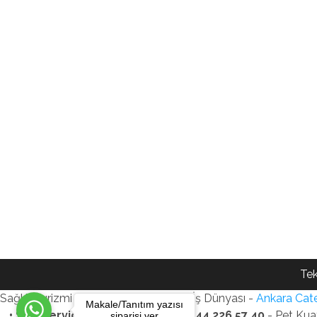
Tek
Sağlık Turizmi Reklam Ajansı - Gezi - İş Dünyası -
Ankara Cate
Makale/Tanıtım yazısı
• SEO Services • WhatsApp: +90 544 226 57 40
- Pet Kua
siparişi ver