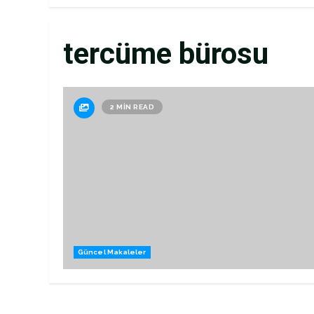
tercüme bürosu
2 MIN READ
Güncel Makaleler