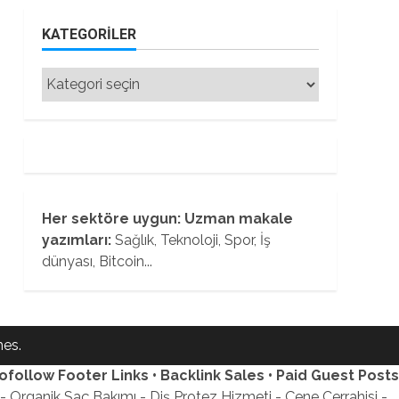
KATEGORILER
Kategoriler
Her sektöre uygun: Uzman makale
yazımları:
Sağlık, Teknoloji, Spor, İş
dünyası, Bitcoin...
es.
ofollow Footer Links • Backlink Sales • Paid Guest Posts
 Organik Saç Bakımı - Diş Protez Hizmeti - Çene Cerrahisi -