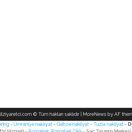
ilziyaretci.com © Tüm hakları saklıdır
|
MoreNews
by AF them
ring
-
Ümraniye nakliyat
-
Gebze nakliyat
-
Tuzla nakliyat
-
D
för Hizmeti -
Romabet, Romabet Giriş
- Saç Tasarım Merkezi -