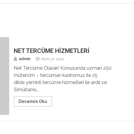
NET TERCÜME HİZMETLERİ
admin
Ekim 27, 2013
Net Tercüme Olarak! Konusunda uzman 250
mütercim – tercüman kadromuz ile 25
dilde yeminli tercüme hizmetleri ile ardıl ve
Simültane...
Devamını Oku