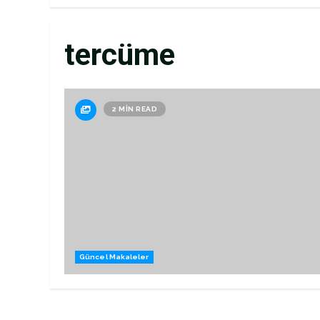
tercüme
2 MIN READ
Güncel Makaleler