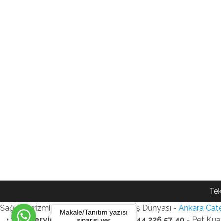
Tek
Sağlık Turizmi Reklam Ajansı - Gezi - İş Dünyası -
Ankara Cate
Makale/Tanıtım yazısı
• SEO Services • WhatsApp: +90 544 226 57 40
- Pet Kua
siparişi ver