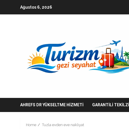
Skip
Ağustos 6, 2026
to
content
AHREFS DR YÜKSELTME HIZMETI
GARANTILI TEKILZ
Home
Tuzla evden eve nakliyat