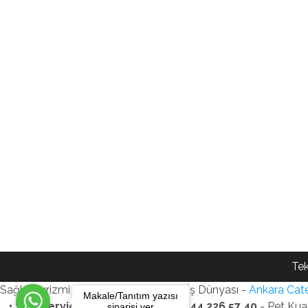
Tek
Sağlık Turizmi Reklam Ajansı - Gezi - İş Dünyası -
Ankara Cate
Makale/Tanıtım yazısı
• SEO Services • WhatsApp: +90 544 226 57 40
- Pet Kua
siparişi ver