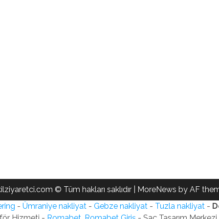
ilziyaretci.com © Tüm hakları saklıdır
|
MoreNews
by AF them
ring
-
Ümraniye nakliyat
-
Gebze nakliyat
-
Tuzla nakliyat
-
D
för Hizmeti -
Romabet, Romabet Giriş
- Saç Tasarım Merkezi -