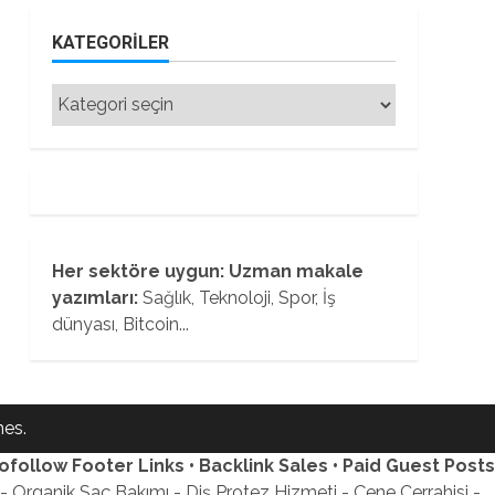
KATEGORILER
Kategoriler
Her sektöre uygun: Uzman makale
yazımları:
Sağlık, Teknoloji, Spor, İş
dünyası, Bitcoin...
es.
ofollow Footer Links • Backlink Sales • Paid Guest Posts
 Organik Saç Bakımı - Diş Protez Hizmeti - Çene Cerrahisi -