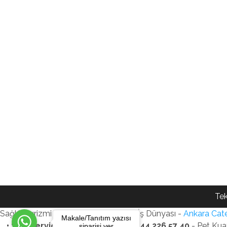
Tek
Sağlık Turizmi Reklam Ajansı - Gezi - İş Dünyası -
Ankara Cate
Makale/Tanıtım yazısı
• SEO Services • WhatsApp: +90 544 226 57 40
- Pet Kua
siparişi ver