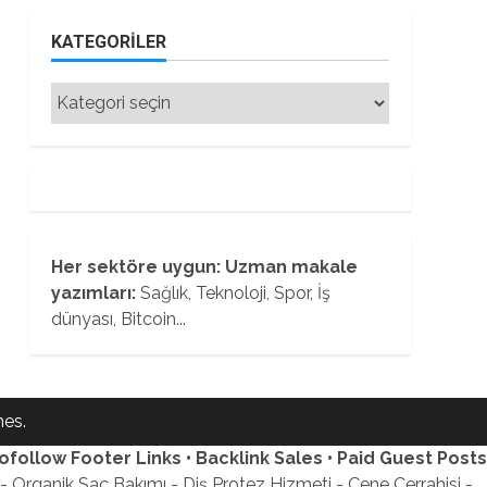
KATEGORILER
Kategoriler
Her sektöre uygun: Uzman makale
yazımları:
Sağlık, Teknoloji, Spor, İş
dünyası, Bitcoin...
es.
ofollow Footer Links • Backlink Sales • Paid Guest Posts
 Organik Saç Bakımı - Diş Protez Hizmeti - Çene Cerrahisi -