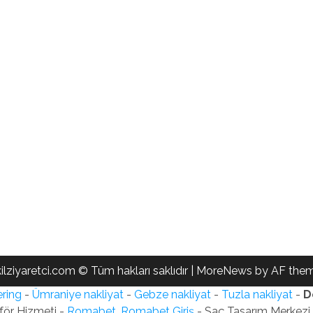
ilziyaretci.com © Tüm hakları saklıdır
|
MoreNews
by AF them
ring
-
Ümraniye nakliyat
-
Gebze nakliyat
-
Tuzla nakliyat
-
D
för Hizmeti -
Romabet, Romabet Giriş
- Saç Tasarım Merkezi -