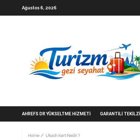
Skip
Ağustos 6, 2026
to
content
AHREFS DR YÜKSELTME HIZMETI
GARANTILI TEKILZ
Home
Ukash Kart Nedir ?