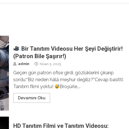
Bir Tanıtım Videosu Her Şeyi Değiştirir!
(Patron Bile Şaşırır!)
admin
Nisan 5, 2025
Geçen gün patron ofise girdi, gözlüklerini çıkarıp
sordu:“Biz neden hâlâ meşhur değiliz?”Cevap basitti:
Tanıtım filmi yoktu!
Broşürle,...
Devamını Oku
HD Tanıtım Filmi ve Tanıtım Videosu: