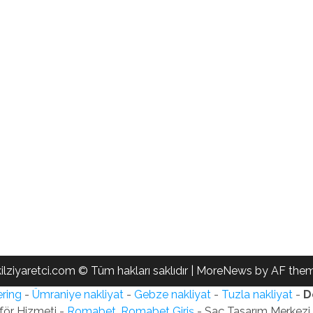
ilziyaretci.com © Tüm hakları saklıdır
|
MoreNews
by AF them
ring
-
Ümraniye nakliyat
-
Gebze nakliyat
-
Tuzla nakliyat
-
D
för Hizmeti -
Romabet, Romabet Giriş
- Saç Tasarım Merkezi -