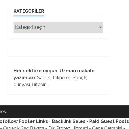
KATEGORILER
Kategoriler
Her sektöre uygun: Uzman makale
yazımları:
Sağlık, Teknoloji, Spor, İş
dünyası, Bitcoin...
es.
ofollow Footer Links • Backlink Sales • Paid Guest Posts
 Organik Saç Bakımı - Diş Protez Hizmeti - Çene Cerrahisi -