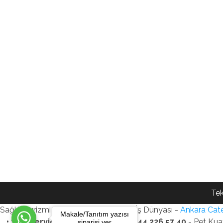
Tek
Sağlık Turizmi Reklam Ajansı - Gezi - İş Dünyası -
Ankara Cate
Makale/Tanıtım yazısı
• SEO Services • WhatsApp: +90 544 226 57 40
- Pet Kua
siparişi ver