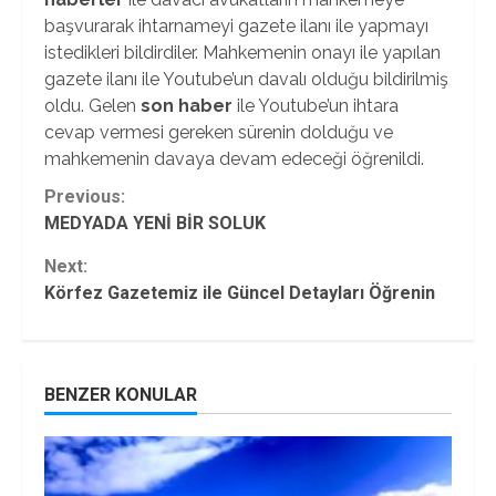
başvurarak ihtarnameyi gazete ilanı ile yapmayı
istedikleri bildirdiler. Mahkemenin onayı ile yapılan
gazete ilanı ile Youtube’un davalı olduğu bildirilmiş
oldu. Gelen
son haber
ile Youtube’un ihtara
cevap vermesi gereken sürenin dolduğu ve
mahkemenin davaya devam edeceği öğrenildi.
Continue
Previous:
MEDYADA YENİ BİR SOLUK
Reading
Next:
Körfez Gazetemiz ile Güncel Detayları Öğrenin
BENZER KONULAR