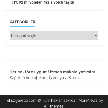
THY, 92 milyondan fazla yolcu taşıdı
KATEGORILER
Kategoriler
Her sektöre uygun: Uzman makale yazımları:
Sağlık, Teknoloji, Spor, İş dünyası, Bitcoin...
Tekilziyaretci.com © Tüm hakları saklıdır
|
MoreNews
by
AF themes.