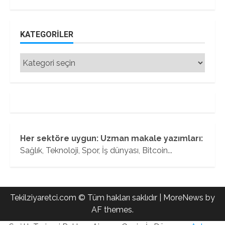
KATEGORILER
Kategoriler
Her sektöre uygun: Uzman makale yazımları:
Sağlık, Teknoloji, Spor, İş dünyası, Bitcoin...
Tekilziyaretci.com © Tüm hakları saklıdır
|
MoreNews
by
AF themes.