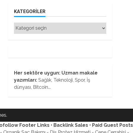
KATEGORILER
Kategoriler
Her sektöre uygun: Uzman makale
yazımları:
Sağlık, Teknoloji, Spor, İş
dünyası, Bitcoin...
es.
ofollow Footer Links • Backlink Sales • Paid Guest Posts
 Organik Saç Bakımı - Diş Protez Hizmeti - Çene Cerrahisi -