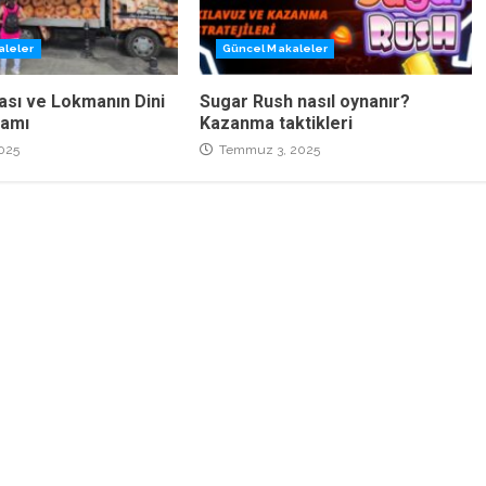
aleler
Güncel Makaleler
ası ve Lokmanın Dini
Sugar Rush nasıl oynanır?
lamı
Kazanma taktikleri
025
Temmuz 3, 2025