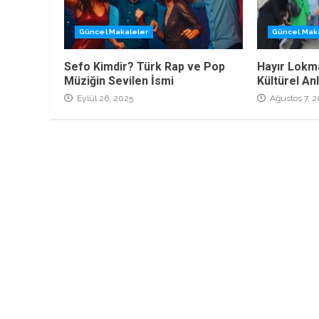
Güncel Makaleler
Güncel Mak
Sefo Kimdir? Türk Rap ve Pop
Hayır Lokm
Müziğin Sevilen İsmi
Kültürel An
Eylül 26, 2025
Ağustos 7, 2