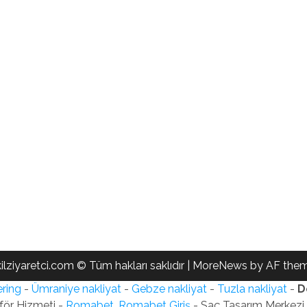
ilziyaretci.com © Tüm hakları saklıdır
|
MoreNews
by AF them
ring
-
Ümraniye nakliyat
-
Gebze nakliyat
-
Tuzla nakliyat
-
D
för Hizmeti -
Romabet, Romabet Giriş
- Saç Tasarım Merkezi -