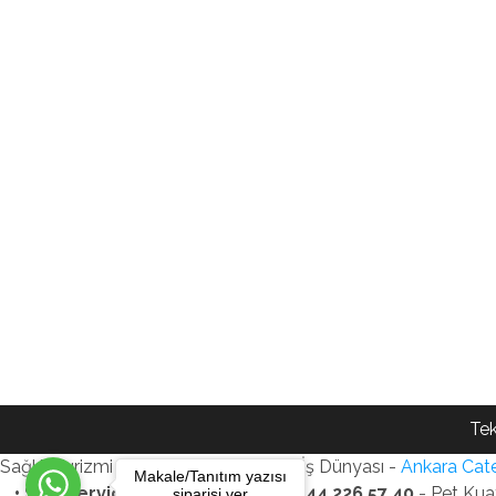
Tek
Sağlık Turizmi Reklam Ajansı - Gezi - İş Dünyası -
Ankara Cate
Makale/Tanıtım yazısı
• SEO Services • WhatsApp: +90 544 226 57 40
- Pet Kua
siparişi ver