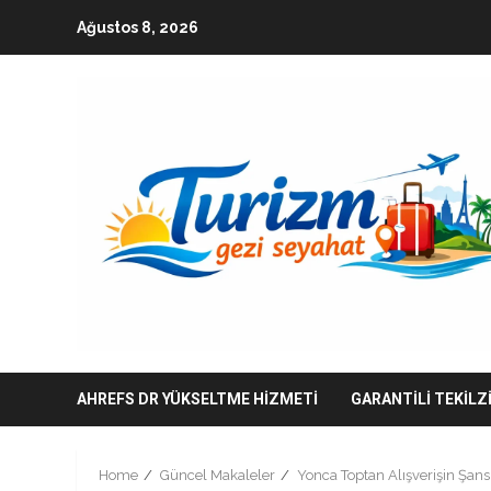
Skip
Ağustos 8, 2026
to
content
AHREFS DR YÜKSELTME HIZMETI
GARANTILI TEKILZ
Home
Güncel Makaleler
Yonca Toptan Alışverişin Şansl