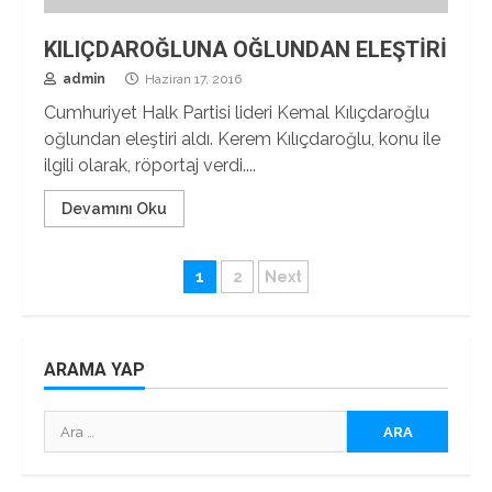
KILIÇDAROĞLUNA OĞLUNDAN ELEŞTİRİ
admin
Haziran 17, 2016
Cumhuriyet Halk Partisi lideri Kemal Kılıçdaroğlu
oğlundan eleştiri aldı. Kerem Kılıçdaroğlu, konu ile
ilgili olarak, röportaj verdi....
Devamını Oku
Yazı
1
2
Next
sayfalaması
ARAMA YAP
Arama: