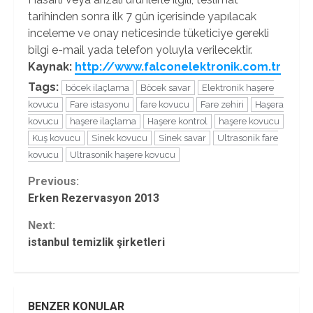
tarihinden sonra ilk 7 gün içerisinde yapılacak
inceleme ve onay neticesinde tüketiciye gerekli
bilgi e-mail yada telefon yoluyla verilecektir.
Kaynak:
http://www.falconelektronik.com.tr
Tags:
böcek ilaçlama
Böcek savar
Elektronik haşere
kovucu
Fare istasyonu
fare kovucu
Fare zehiri
Haşera
kovucu
haşere ilaçlama
Haşere kontrol
haşere kovucu
Kuş kovucu
Sinek kovucu
Sinek savar
Ultrasonik fare
kovucu
Ultrasonik haşere kovucu
Continue
Previous:
Erken Rezervasyon 2013
Reading
Next:
istanbul temizlik şirketleri
BENZER KONULAR