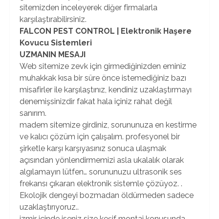
sitemizden inceleyerek diğer firmalarla
karşılaştırabilirsiniz.
FALCON PEST CONTROL | Elektronik Haşere
Kovucu Sistemleri
UZMANIN MESAJI
Web sitemize zevk için girmediğinizden eminiz
muhakkak kısa bir süre önce istemediğiniz bazı
misafirler ile karşılaştınız, kendiniz uzaklaştırmayı
denemişsinizdir fakat hala içiniz rahat değil
sanırım.
madem sitemize girdiniz, sorununuza en kestirme
ve kalıcı çözüm için çalışalım. profesyonel bir
şirketle karşı karşıyasınız sonuca ulaşmak
açısından yönlendirmemizi asla ukalalık olarak
algılamayın lütfen… sorununuzu ultrasonik ses
frekansı çıkaran elektronik sistemle çözüyoz. .
Ekolojik dengeyi bozmadan öldürmeden sadece
uzaklaştırıyoruz..
izmir içinde iseniz size keşif montaj konusunda