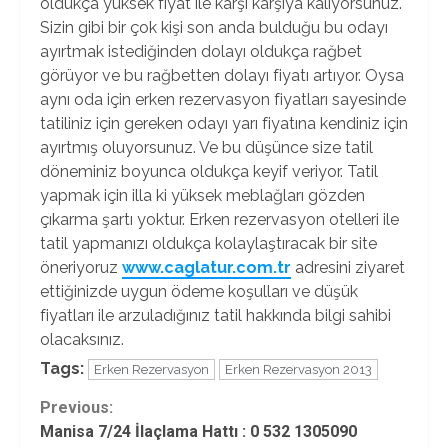
oldukça yüksek fiyat ile karşı karşıya kalıyorsunuz.
Sizin gibi bir çok kişi son anda bulduğu bu odayı
ayırtmak istediğinden dolayı oldukça rağbet
görüyor ve bu rağbetten dolayı fiyatı artıyor. Oysa
aynı oda için erken rezervasyon fiyatları sayesinde
tatiliniz için gereken odayı yarı fiyatına kendiniz için
ayırtmış oluyorsunuz. Ve bu düşünce size tatil
döneminiz boyunca oldukça keyif veriyor. Tatil
yapmak için illa ki yüksek meblağları gözden
çıkarma şartı yoktur. Erken rezervasyon otelleri ile
tatil yapmanızı oldukça kolaylaştıracak bir site
öneriyoruz
www.caglatur.com.tr
adresini ziyaret
ettiğinizde uygun ödeme koşulları ve düşük
fiyatları ile arzuladığınız tatil hakkında bilgi sahibi
olacaksınız.
Tags:
Erken Rezervasyon
Erken Rezervasyon 2013
Continue
Previous:
Manisa 7/24 İlaçlama Hattı : 0 532 1305090