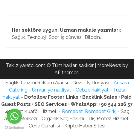
Her sektöre uygun: Uzman makale yazımları:
Sağlık, Teknoloji, Spor, İş dünyası, Bitcoin...
Tekilziyaretci.com © Tüm hakları saklıdır
|
MoreNews
by
AF themes.
Sağlık Turizmi Reklam Ajansı - Gezi - İş Dünyası -
Ankara
Catering
-
Ümraniye nakliyat
-
Gebze nakliyat
-
Tuzla
nakliyat
-
Dofollow Footer Links • Backlink Sales • Paid
Guest Posts • SEO Services • WhatsApp: +90 544 226 57
40
- Pet Kuaför Hizmeti -
Romabet, Romabet Giriş
- Saç
Tasarım Merkezi - Organik Saç Bakımı - Diş Protez Hizmeti -
Çene Cerrahisi - Kripto Haber Sitesi